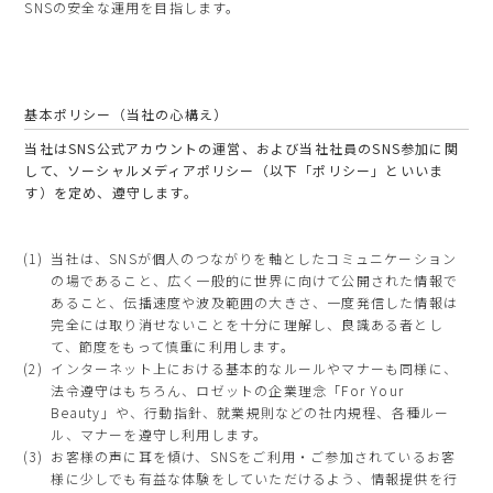
SNSの安全な運用を目指します。
基本ポリシー（当社の心構え）
当社はSNS公式アカウントの運営、および当社社員のSNS参加に関
して、ソーシャルメディアポリシー（以下「ポリシー」といいま
す）を定め、遵守します。
当社は、SNSが個人のつながりを軸としたコミュニケーション
の場であること、広く一般的に世界に向けて公開された情報で
あること、伝播速度や波及範囲の大きさ、一度発信した情報は
完全には取り消せないことを十分に理解し、良識ある者とし
て、節度をもって慎重に利用します。
インターネット上における基本的なルールやマナーも同様に、
法令遵守はもちろん、ロゼットの企業理念「For Your
Beauty」や、行動指針、就業規則などの社内規程、各種ルー
ル、マナーを遵守し利用します。
お客様の声に耳を傾け、SNSをご利用・ご参加されているお客
様に少しでも有益な体験をしていただけるよう、情報提供を行