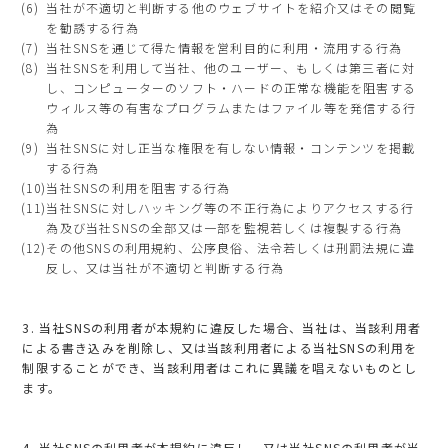
当社が不適切と判断する他のウェブサイトを紹介又はその閲覧
を勧誘する行為
当社SNSを通じて得た情報を営利目的に利用・流用する行為
当社SNSを利用して当社、他のユーザー、もしくは第三者に対
し、コンピューターのソフト・ハードの正常な機能を阻害する
ウィルス等の有害なプログラムまたはファイル等を発信する行
為
当社SNSに対し正当な権限を有しない情報・コンテンツを掲載
する行為
当社SNSの利用を阻害する行為
当社SNSに対しハッキング等の不正行為によりアクセスする行
為及び当社SNSの全部又は一部を監視若しくは複製する行為
その他SNSの利用規約、公序良俗、法令若しくは刑罰法規に違
反し、又は当社が不適切と判断する行為
3. 当社SNSの利用者が本規約に違反した場合、当社は、当該利用者
による書き込みを削除し、又は当該利用者による当社SNSの利用を
制限することができ、当該利用者はこれに異議を唱えないものとし
ます。
4. 当社SNSの利用者が本規約に違反し、又は当社SNSの利用者が当