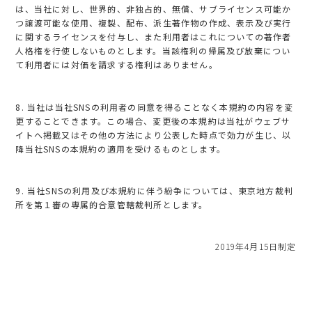
は、当社に対し、世界的、非独占的、無償、サブライセンス可能か
つ譲渡可能な使用、複製、配布、派生著作物の作成、表示及び実行
に関するライセンスを付与し、また利用者はこれについての著作者
人格権を行使しないものとします。当該権利の帰属及び放棄につい
て利用者には対価を請求する権利はありません。
8. 当社は当社SNSの利用者の同意を得ることなく本規約の内容を変
更することできます。この場合、変更後の本規約は当社がウェブサ
イトへ掲載又はその他の方法により公表した時点で効力が生じ、以
降当社SNSの本規約の適用を受けるものとします。
9. 当社SNSの利用及び本規約に伴う紛争については、東京地方裁判
所を第１審の専属的合意管轄裁判所とします。
2019年4月15日制定