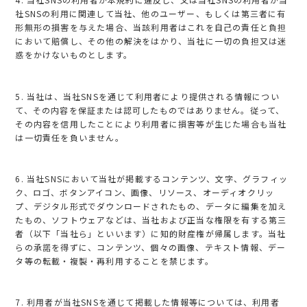
社SNSの利用に関連して当社、他のユーザー、もしくは第三者に有
形無形の損害を与えた場合、当該利用者はこれを自己の責任と負担
において賠償し、その他の解決をはかり、当社に一切の負担又は迷
惑をかけないものとします。
5. 当社は、当社SNSを通じて利用者により提供される情報につい
て、その内容を保証または認可したものではありません。従って、
その内容を信用したことにより利用者に損害等が生じた場合も当社
は一切責任を負いません。
6. 当社SNSにおいて当社が掲載するコンテンツ、文字、グラフィッ
ク、ロゴ、ボタンアイコン、画像、リソース、オーディオクリッ
プ、デジタル形式でダウンロードされたもの、データに編集を加え
たもの、ソフトウェアなどは、当社および正当な権限を有する第三
者（以下「当社ら」といいます）に知的財産権が帰属します。当社
らの承諾を得ずに、コンテンツ、個々の画像、テキスト情報、デー
タ等の転載・複製・再利用することを禁じます。
7. 利用者が当社SNSを通じて掲載した情報等については、利用者