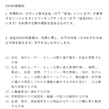
SNS利用規約
1. 本規約は、ロゼット株式会社（以下「当社」といいます）が運営
するソーシャルネットワーキングサービス（以下「当社SNS」とい
います）を利用する際の規則を定めるものです。
2. 当社SNSの利用者は、利用に際し、以下の行為（そのおそれのあ
る行為を含みます）を行わないものとします。
当社、他のユーザー、もしくは第三者の権利・利益を侵害する
行為
当社、他のユーザー、もしくは第三者を誹謗中傷し、侮辱し、
脅迫し、名誉、信用、プライバシー等を毀損し（当社、他のユ
ーザー、もしくは第三者のメールアドレス、電話番号、住所等
の個人の特定につながる情報を開示する行為を含む）、又は業
務を妨害する行為
公職選挙法に違反する行為
宗教団体やその他団体・組織への加入を勧誘する行為
出資、寄付、資金提供または物品又はサービスの購入等を勧誘
する行為