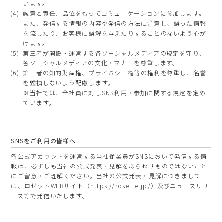
います。
誠意と責任、品位をもってコミュニケーションに参加します。
また、発信する情報の内容や発信の方法に注意し、誤った情報
を流したり、お客様に誤解を与えたりすることのないよう心が
けます。
第三者が開設・運営する各ソーシャルメディアの規定を守り、
各ソーシャルメディアの文化・マナーを尊重します。
第三者の知的財産権、プライバシー権等の権利を尊重し、名誉
を毀損しないよう配慮します。
※当社では、全社員に対しSNS利用・参加に関する規定を定め
ています。
SNSをご利用の皆様へ
各公式アカウントを運営する当社従業員がSNSにおいて発信する情
報は、必ずしも当社の公式発表・見解をあらわすものではないこと
にご留意・ご理解ください。当社の公式発表・見解につきまして
は、ロゼットWEBサイト（https://rosette.jp/）及びニュースリリ
ース等で発信いたします。