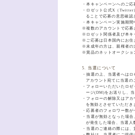
・本キャンペーンへのご応募に
・ロゼット公式X（Twitt
ることで応募の意思確認
・本キャンペーン実施期間中は
※複数のアカウントで応募
※ロゼット関係者及び本キ
※ご応募は日本国内にお住
※未成年の方は、親権者の
※賞品のネットオークショ
5. 当選について
・抽選の上、当選者へはロゼッ
アカウント宛てに当選の
・フォローいただいたロゼット公
ージ(DM)をお送りし
・フォローの解除又はアカ
を無効とさせていただき
・応募者のフォロワー数が
・当選が無効となった場合
が発生した場合、当選人
・当選のご連絡の際には、
・弊社は、当選者にご提供