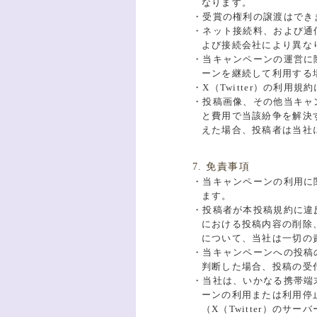
なります。
・受賞の権利の譲渡はでき
・ネット接続料、および通
よび接続会社により異な
・当キャンペーンの運営に
ーンを継続して利用する
・X（Twitter）の利
・投稿画像、その他当キャ
と費用で当該紛争を解決
えた場合、投稿者は当社
7. 免責事項
・当キャンペーンの利用に
ます。
・投稿者が本投稿規約に違反
における投稿内容の削除
について、当社は一切の
・当キャンペーンへの投稿
判断した場合、投稿の受
・当社は、いかなる携帯端
ーンの利用または利用停
（X（Twitter）のサ