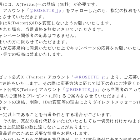
は、X(Twitter)への登録（無料）が必要です。
er）アカウント「
@ROSETTE_jp
」をフォローしたのち、指定の投稿を
とさせていただきます。
X(Twitter)のIDを変更しないようお願いいたします。
された場合、当選資格を無効とさせていただきます。
ャンペーン関係者の応募はできません。
まいの方に限らせていただきます。
方が応募規約に同意いただいた上でキャンペーンの応募をお願いいた
ン等での転売は禁止いたします。
ト公式X（Twitter）アカウント「
@ROSETTE_jp
」より、ご応募いた
ご連絡をいたします。その際に応募方法に応じて以下の点にご注意く
式X(Twitter) アカウント「
@ROSETTE_jp
」から当選者のアカ
、当選のご連絡とプレゼントに関するご案内をさせていただきます。
ウントの凍結、削除、IDの変更等の理由によりダイレクトメッセージ(
ます。
一定以上であることを当選条件とする場合がございます。
、その後、賞品の送付依頼をいただいたとしても一切受け付けかねま
数は上記記載の数に達しないことがあります。
賞品送付のために必要な情報をお伺いします。
いただいたこれらの情報を賞品送付、および賞品送付に必要な諸連絡