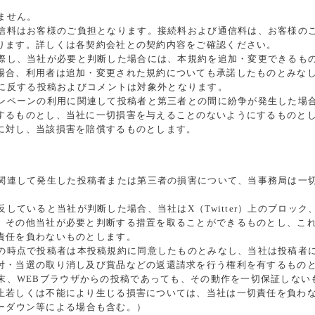
ません。
信料はお客様のご負担となります。接続料および通信料は、お客様の
ります。詳しくは各契約会社との契約内容をご確認ください。
際し、当社が必要と判断した場合には、本規約を追加・変更できるも
場合、利用者は追加・変更された規約についても承諾したものとみな
用規約に反する投稿およびコメントは対象外となります。
ンペーンの利用に関連して投稿者と第三者との間に紛争が発生した場
するものとし、当社に一切損害を与えることのないようにするものと
に対し、当該損害を賠償するものとします。
関連して発生した投稿者または第三者の損害について、当事務局は一
していると当社が判断した場合、当社はX（Twitter）上のブロッ
、その他当社が必要と判断する措置を取ることができるものとし、こ
責任を負わないものとします。
の時点で投稿者は本投稿規約に同意したものとみなし、当社は投稿者
付・当選の取り消し及び賞品などの返還請求を行う権利を有するもの
末、WEBブラウザからの投稿であっても、その動作を一切保証しない
止若しくは不能により生じる損害については、当社は一切責任を負わ
ーバーダウン等による場合も含む。）