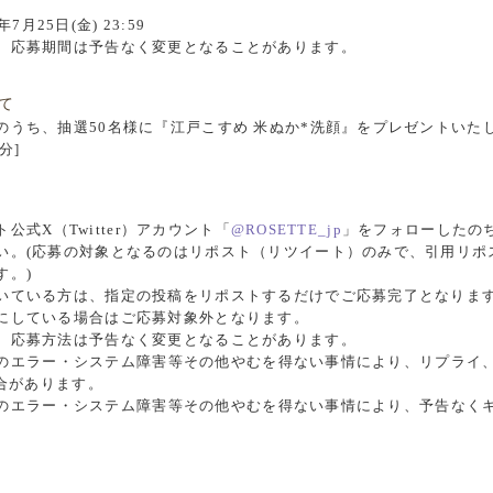
年7月25日(金) 23:59
、応募期間は予告なく変更となることがあります。
て
のうち、抽選50名様に『江戸こすめ 米ぬか*洗顔』をプレゼントいた
分]
ット公式X（Twitter）アカウント「
@ROSETTE_jp
」をフォローしたの
い。(応募の対象となるのはリポスト（リツイート）のみで、引用リポ
す。)
いている方は、指定の投稿をリポストするだけでご応募完了となりま
にしている場合はご応募対象外となります。
、応募方法は予告なく変更となることがあります。
ステムのエラー・システム障害等その他やむを得ない事情により、リプライ
合があります。
ステムのエラー・システム障害等その他やむを得ない事情により、予告な
。