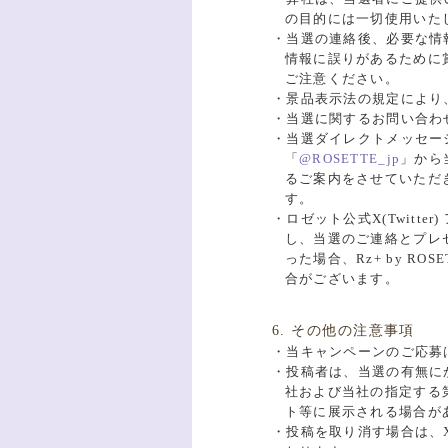
の目的には一切使用いた
・当選の連絡後、必要な情
情報に誤りがあるために
ご注意ください。
・景品表示法の規定により
・当選に関するお問い合わ
・当選ダイレクトメッセージ
「
@ROSETTE_jp
」から
るご案内をさせていただ
す。
・ロゼット公式X(Twitter
し、当選のご連絡とプレ
った場合、Rz+ by ROSE
合がございます。
6. その他の注意事項
・当キャンペーンのご応募は
・投稿者は、当選の有無に
社および当社の指定する第
ト等に展示される場合が
・投稿を取り消す場合は、X