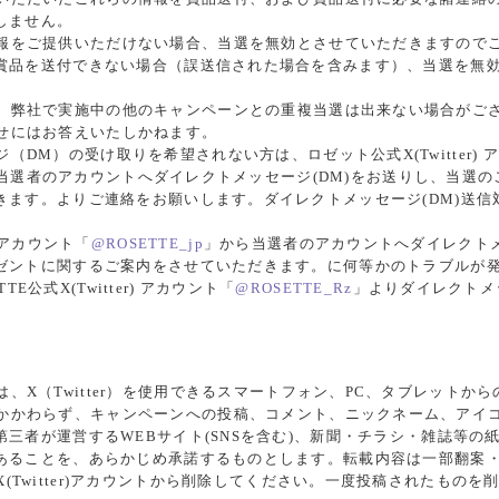
しません。
報をご提供いただけない場合、当選を無効とさせていただきますので
賞品を送付できない場合（誤送信された場合を含みます）、当選を無
、弊社で実施中の他のキャンペーンとの重複当選は出来ない場合がご
せにはお答えいたしかねます。
（DM）の受け取りを希望されない方は、ロゼット公式X(Twitter) 
当選者のアカウントへダイレクトメッセージ(DM)をお送りし、当選
きます。よりご連絡をお願いします。ダイレクトメッセージ(DM)送信
) アカウント「
@ROSETTE_jp
」から当選者のアカウントへダイレクトメ
ゼントに関するご案内をさせていただきます。に何等かのトラブルが発
TTE公式X(Twitter) アカウント「
@ROSETTE_Rz
」よりダイレクトメ
、X（Twitter）を使用できるスマートフォン、PC、タブレットか
かかわらず、キャンペーンへの投稿、コメント、ニックネーム、アイ
三者が運営するWEBサイト(SNSを含む)、新聞・チラシ・雑誌等の
あることを、あらかじめ承諾するものとします。転載内容は一部翻案
(Twitter)アカウントから削除してください。一度投稿されたもの