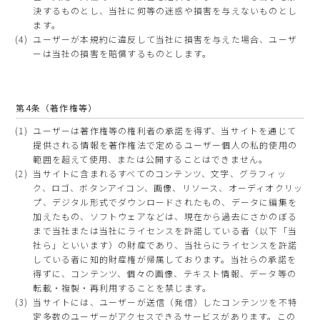
決するものとし、当社に何等の迷惑や損害を与えないものとし
ます。
ユーザーが本規約に違反して当社に損害を与えた場合、ユーザ
ーは当社の損害を賠償するものとします。
第4条（著作権等）
ユーザーは著作権等の権利者の承諾を得ず、当サイトを通じて
提供される情報を著作権法で定めるユーザー個人の私的使用の
範囲を超えて使用、または公開することはできません。
当サイトに含まれるすべてのコンテンツ、文字、グラフィッ
ク、ロゴ、ボタンアイコン、画像、リソース、オーディオクリッ
プ、デジタル形式でダウンロードされたもの、データに編集を
加えたもの、ソフトウェアなどは、現在から過去にさかのぼる
まで当社または当社にライセンスを許諾している者（以下「当
社ら」といいます）の財産であり、当社らにライセンスを許諾
している者に知的財産権が帰属しております。当社らの承諾を
得ずに、コンテンツ、個々の画像、テキスト情報、データ等の
転載・複製・再利用することを禁じます。
当サイトには、ユーザーが送信（発信）したコンテンツを不特
定多数のユーザーがアクセスできるサービスがあります。この