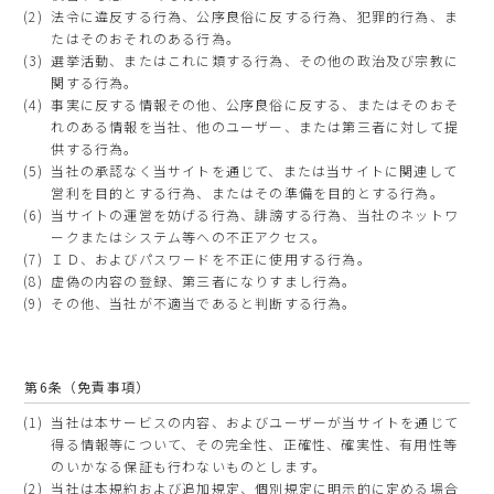
法令に違反する行為、公序良俗に反する行為、犯罪的行為、ま
たはそのおそれのある行為。
選挙活動、またはこれに類する行為、その他の政治及び宗教に
関する行為。
事実に反する情報その他、公序良俗に反する、またはそのおそ
れのある情報を当社、他のユーザー、または第三者に対して提
供する行為。
当社の承認なく当サイトを通じて、または当サイトに関連して
営利を目的とする行為、またはその準備を目的とする行為。
当サイトの運営を妨げる行為、誹謗する行為、当社のネットワ
ークまたはシステム等への不正アクセス。
ＩＤ、およびパスワ－ドを不正に使用する行為。
虚偽の内容の登録、第三者になりすまし行為。
その他、当社が不適当であると判断する行為。
第6条（免責事項）
当社は本サービスの内容、およびユーザーが当サイトを通じて
得る情報等について、その完全性、正確性、確実性、有用性等
のいかなる保証も行わないものとします。
当社は本規約および追加規定、個別規定に明示的に定める場合