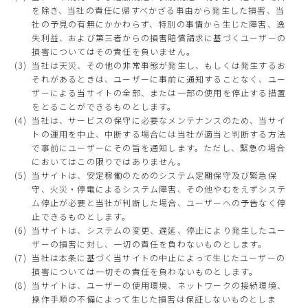
を除き、当社の責任に帰すべかざる事由から発生した損害、当
社の予見の有無にかかわらず、特別の事情から生じた障害、逸
失利益、および第三者からの損害賠償請求に基づくユーザーの
損害についてはその責任を負いません。
当社は天災、その他の非常事態が発生し、もしくは発生するお
それがあるときは、ユーザーに事前に通知することなく、ユー
ザーによる当サイトの全部、または一部の使用を停止する措置
をとることができるものとします。
当社は、サービスの保守に必要なメンテナンスのため、当サイ
トの運用を中止、中断する場合には当社が適当と判断する方法
で事前にユーザーにその旨を通知します。ただし、緊急の場合
においてはこの限りではありません。
当サイトは、安定稼働のためのシステム定期保守及び緊急保
守、火災・停電によるシステム障害、その他やむをえずシステ
ム停止が必要と当社が判断した場合、ユーザーへの予告なく停
止できるものとします。
当サイトは、システムの変更、遅延、停止により発生したユー
ザーの損害に対し、一切の責任を負わないものとします。
当社は本条に基づく当サイトの中止によって生じたユーザーの
損害については一切その責任を負わないものとします。
当サイトは、ユーザーの使用環境、ネットワークの接続環境、
操作手順の不備によって生じた損害は保証しないものとしま