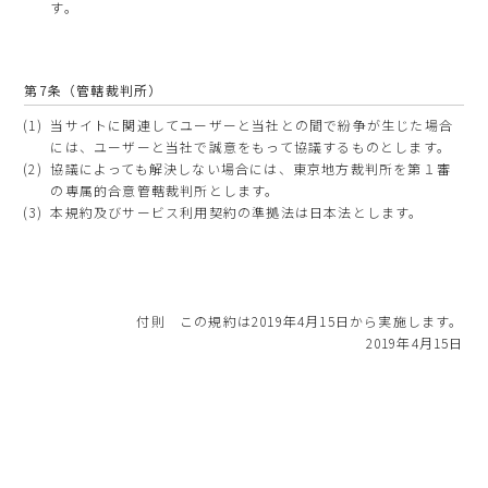
す。
第7条（管轄裁判所）
当サイトに関連してユーザーと当社との間で紛争が生じた場合
には、ユーザーと当社で誠意をもって協議するものとします。
協議によっても解決しない場合には、東京地方裁判所を第１審
の専属的合意管轄裁判所とします。
本規約及びサービス利用契約の準拠法は日本法とします。
付則 この規約は2019年4月15日から実施します。
2019年4月15日