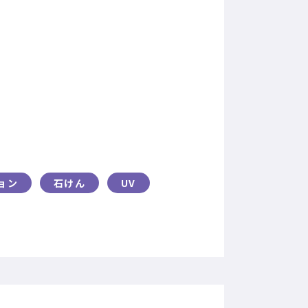
ョン
石けん
UV