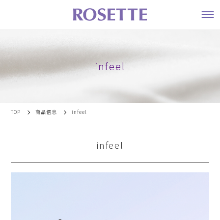
infeel
TOP
商品信息
infeel
infeel