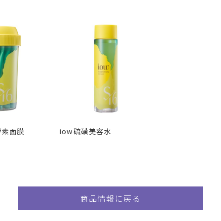
酵素面膜
iow硫磺美容水
商品情報に戻る