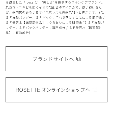
ら誕生した『iow』は、“美しさ”を提供するスキンケアブランド。
肌あれ・ニキビを防ぐイオウ*2配合のアイテムで、使い続けるた
び、透明感のあるつるすべ毛穴レスな光透肌*1へと導きます。 (*1
ＳＦ洗顔パウダー、ＳＦパック：汚れを落とすことによる肌印象 /
ＳＦ美容水【医薬部外品】：うるおいによる肌印象 *2 ＳＦ洗顔パ
ウダー、ＳＦパックパウダー：清浄成分 / ＳＦ美容水【医薬部外
品】：有効成分)